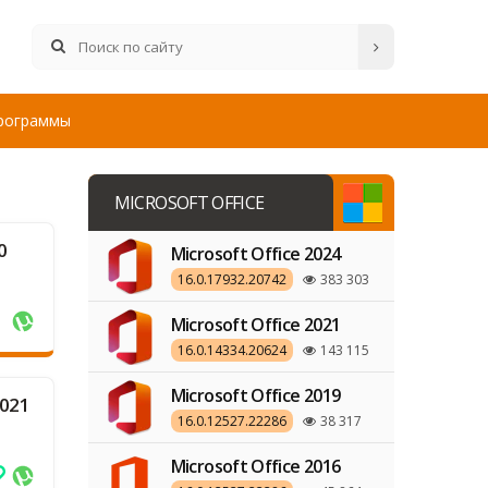
рограммы
MICROSOFT OFFICE
0
Microsoft Office 2024
16.0.17932.20742
383 303
Microsoft Office 2021
16.0.14334.20624
143 115
Microsoft Office 2019
2021
16.0.12527.22286
38 317
Microsoft Office 2016