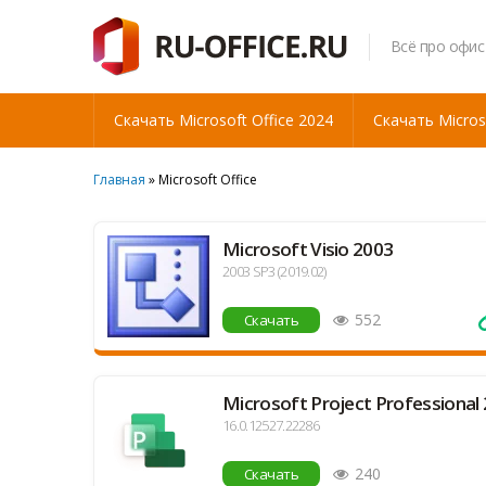
Всё про офис
Скачать Microsoft Office 2024
Скачать Micros
Главная
» Microsoft Office
Microsoft Visio 2003
2003 SP3 (2019.02)
552
Скачать
Microsoft Project Professional
16.0.12527.22286
240
Скачать