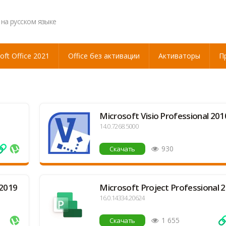
 на русском языке
oft Office 2021
Office без активации
Активаторы
П
Microsoft Visio Professional 201
14.0.7268.5000
930
Скачать
 2019
Microsoft Project Professional 
16.0.14334.20624
1 655
Скачать