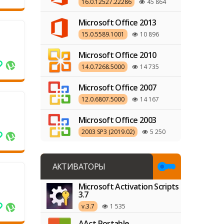
16.0.12527.22286
45 864
Microsoft Office 2013
15.0.5589.1001
10 896
Microsoft Office 2010
14.0.7268.5000
14 735
Microsoft Office 2007
12.0.6807.5000
14 167
Microsoft Office 2003
2003 SP3 (2019.02)
5 250
АКТИВАТОРЫ
Microsoft Activation Scripts
3.7
v.3.7
1 535
AAct Portable