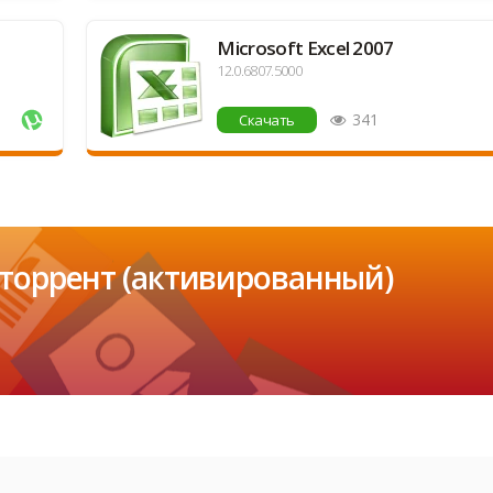
Microsoft Excel 2007
12.0.6807.5000
341
Скачать
ь торрент (активированный)