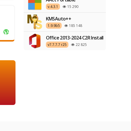
v.4.3.1
15 290
KMSAuto++
1.9.9b5
185 148
Office 2013-2024 C2R Install
v7.7.7.7 r25
22 825