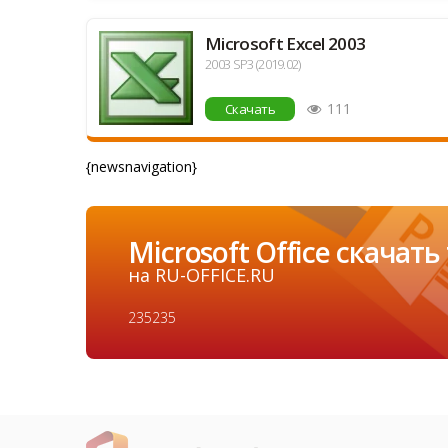
Microsoft Excel 2003
2003 SP3 (2019.02)
111
Скачать
{newsnavigation}
Microsoft Office скачат
на RU-OFFICE.RU
235235