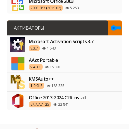
Microsoft Office 2003
2003 SP3 (2019.02)
5 253
АКТИВАТОРЫ
Microsoft Activation Scripts 3.7
v.3.7
1 543
AAct Portable
v.4.3.1
15 301
KMSAuto++
1.9.9b5
185 335
Office 2013-2024 C2R Install
v7.7.7.7 r25
22 841